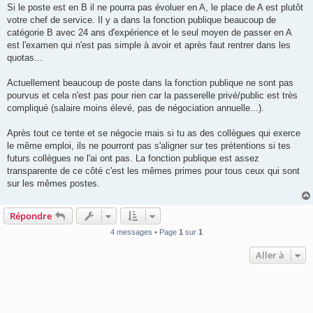
s
Si le poste est en B il ne pourra pas évoluer en A, le place de A est plutôt
s
votre chef de service. Il y a dans la fonction publique beaucoup de
a
g
catégorie B avec 24 ans d'expérience et le seul moyen de passer en A
e
est l'examen qui n'est pas simple à avoir et après faut rentrer dans les
quotas...
Actuellement beaucoup de poste dans la fonction publique ne sont pas
pourvus et cela n'est pas pour rien car la passerelle privé/public est très
compliqué (salaire moins élevé, pas de négociation annuelle...).
Après tout ce tente et se négocie mais si tu as des collègues qui exerce
le même emploi, ils ne pourront pas s'aligner sur tes prétentions si tes
futurs collègues ne l'ai ont pas. La fonction publique est assez
transparente de ce côté c'est les mêmes primes pour tous ceux qui sont
sur les mêmes postes.
Répondre
4 messages • Page
1
sur
1
Aller à