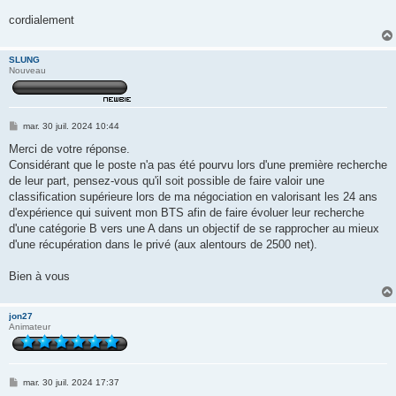
cordialement
SLUNG
Nouveau
M
mar. 30 juil. 2024 10:44
e
s
Merci de votre réponse.
s
Considérant que le poste n'a pas été pourvu lors d'une première recherche
a
g
de leur part, pensez-vous qu'il soit possible de faire valoir une
e
classification supérieure lors de ma négociation en valorisant les 24 ans
d'expérience qui suivent mon BTS afin de faire évoluer leur recherche
d'une catégorie B vers une A dans un objectif de se rapprocher au mieux
d'une récupération dans le privé (aux alentours de 2500 net).
Bien à vous
jon27
Animateur
M
mar. 30 juil. 2024 17:37
e