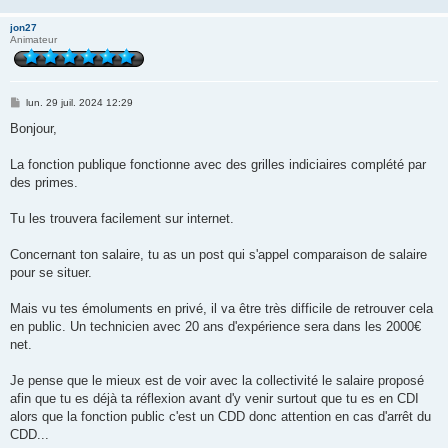
jon27
Animateur
M
lun. 29 juil. 2024 12:29
e
s
Bonjour,
s
a
g
La fonction publique fonctionne avec des grilles indiciaires complété par
e
des primes.
Tu les trouvera facilement sur internet.
Concernant ton salaire, tu as un post qui s'appel comparaison de salaire
pour se situer.
Mais vu tes émoluments en privé, il va être très difficile de retrouver cela
en public. Un technicien avec 20 ans d'expérience sera dans les 2000€
net.
Je pense que le mieux est de voir avec la collectivité le salaire proposé
afin que tu es déjà ta réflexion avant d'y venir surtout que tu es en CDI
alors que la fonction public c'est un CDD donc attention en cas d'arrêt du
CDD...