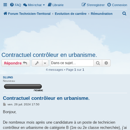
FAQ
Mini-tchat
Librairie
S’enregistrer
Connexion
R
Forum Technicien-Territoral
Evolution de carrière
Rémunération
e
c
h
e
r
Contractuel contrôleur en urbanisme.
c
Rechercher
Recherche 
Répondre
h
e
4 messages • Page
1
sur
1
r
SLUNG
Nouveau
Contractuel contrôleur en urbanisme.
M
ven. 26 juil. 2024 17:50
e
s
Bonjour,
s
a
g
De nombreux mois après une candidature à un poste de technicien
e
contrôleur en urbanisme de catégorie B (1re ou 2e classe recherchée), j’ai