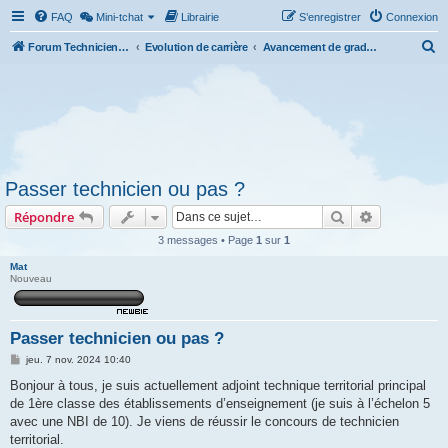
FAQ
Mini-tchat
Librairie
S’enregistrer
Connexion
R
Forum Technicien-Territoral
Evolution de carrière
Avancement de grade et promotion interne.
e
c
h
e
r
Passer technicien ou pas ?
c
Rechercher
Recherche 
Répondre
h
e
3 messages • Page
1
sur
1
r
Mat
Nouveau
Passer technicien ou pas ?
M
jeu. 7 nov. 2024 10:40
e
s
Bonjour à tous, je suis actuellement adjoint technique territorial principal
s
de 1ère classe des établissements d’enseignement (je suis à l’échelon 5
a
g
avec une NBI de 10). Je viens de réussir le concours de technicien
e
territorial.