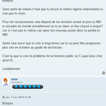
Bonjour,
s
a
g
Sans perte de salaire il faut que tu trouve le même régime indemnitaire tu
e
n'as pas le choix.
Pour ton reclassement cela dépend de ton échelon actuel et pour la NBI
tu encadre du monde actuellement ou tu es dans un lieu classé à risque?
car si c'est pas le même cas dans ton nouveau poste alors tu perdra la
NBI.
Après faut aussi que tu vois à long terme car tu va peut être progresser
plus vite en échelon au grade de technicien.
C'est la que tu vois le problème de la fonction public un C payé plus cher
qu'un B...
cordialement
RH08
Animateur
M
jeu. 7 nov. 2024 21:36
e
s
Bonjour,
s