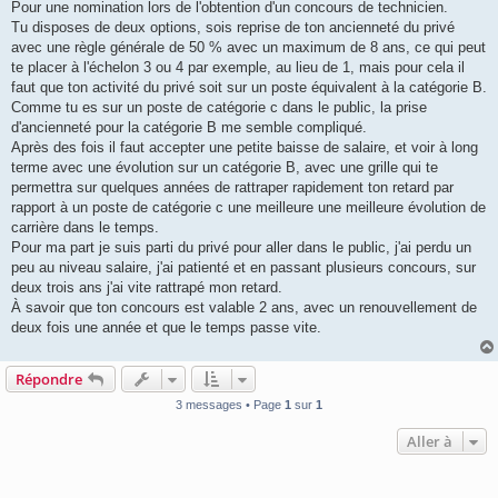
Pour une nomination lors de l'obtention d'un concours de technicien.
a
g
Tu disposes de deux options, sois reprise de ton ancienneté du privé
e
avec une règle générale de 50 % avec un maximum de 8 ans, ce qui peut
te placer à l'échelon 3 ou 4 par exemple, au lieu de 1, mais pour cela il
faut que ton activité du privé soit sur un poste équivalent à la catégorie B.
Comme tu es sur un poste de catégorie c dans le public, la prise
d'ancienneté pour la catégorie B me semble compliqué.
Après des fois il faut accepter une petite baisse de salaire, et voir à long
terme avec une évolution sur un catégorie B, avec une grille qui te
permettra sur quelques années de rattraper rapidement ton retard par
rapport à un poste de catégorie c une meilleure une meilleure évolution de
carrière dans le temps.
Pour ma part je suis parti du privé pour aller dans le public, j'ai perdu un
peu au niveau salaire, j'ai patienté et en passant plusieurs concours, sur
deux trois ans j'ai vite rattrapé mon retard.
À savoir que ton concours est valable 2 ans, avec un renouvellement de
deux fois une année et que le temps passe vite.
Répondre
3 messages • Page
1
sur
1
Aller à