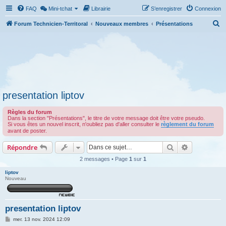
FAQ
Mini-tchat
Librairie
S’enregistrer
Connexion
R
Forum Technicien-Territoral
Nouveaux membres
Présentations
e
c
h
e
r
presentation liptov
c
h
Règles du forum
Dans la section "Présentations", le titre de votre message doit être votre pseudo.
e
Si vous êtes un nouvel inscrit, n'oubliez pas d'aller consulter le
règlement du forum
avant de poster.
r
Rechercher
Recherche 
Répondre
2 messages • Page
1
sur
1
liptov
Nouveau
presentation liptov
M
mer. 13 nov. 2024 12:09
e