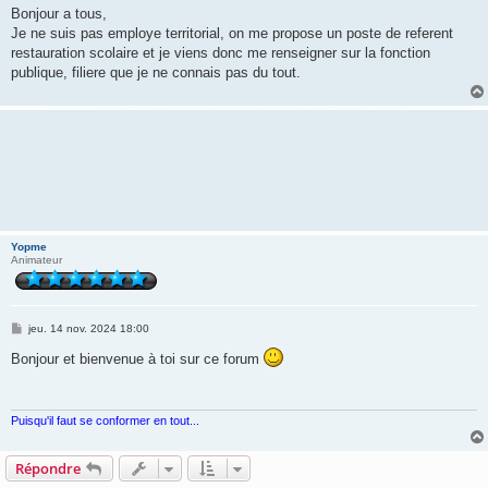
s
Bonjour a tous,
s
Je ne suis pas employe territorial, on me propose un poste de referent
a
g
restauration scolaire et je viens donc me renseigner sur la fonction
e
publique, filiere que je ne connais pas du tout.
Yopme
Animateur
M
jeu. 14 nov. 2024 18:00
e
s
Bonjour et bienvenue à toi sur ce forum
s
a
g
e
Puisqu'il faut se conformer en tout...
Répondre