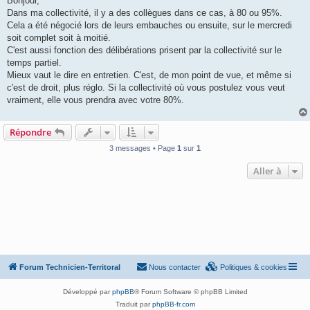
Bonjour,
s
Dans ma collectivité, il y a des collègues dans ce cas, à 80 ou 95%.
a
g
Cela a été négocié lors de leurs embauches ou ensuite, sur le mercredi
e
soit complet soit à moitié.
C'est aussi fonction des délibérations prisent par la collectivité sur le
temps partiel.
Mieux vaut le dire en entretien. C'est, de mon point de vue, et même si
c'est de droit, plus réglo. Si la collectivité où vous postulez vous veut
vraiment, elle vous prendra avec votre 80%.
Répondre
3 messages • Page
1
sur
1
Aller à
Forum Technicien-Territoral
Nous contacter
Politiques & cookies
Développé par
phpBB
® Forum Software © phpBB Limited
Traduit par
phpBB-fr.com