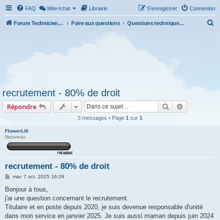
FAQ
Mini-tchat
Librairie
S’enregistrer
Connexion
R
Forum Technicien-Territoral
Foire aux questions
Questions techniques et administratives
e
c
h
e
r
recrutement - 80% de droit
c
Rechercher
Recherche 
Répondre
h
e
3 messages • Page
1
sur
1
r
FlowerLili
Nouveau
recrutement - 80% de droit
M
mar. 7 oct. 2025 16:26
e
s
Bonjour à tous,
s
j'ai une question concernant le recrutement.
a
g
Titulaire et en poste depuis 2020, je suis devenue responsable d'unité
e
dans mon service en janvier 2025. Je suis aussi maman depuis juin 2024