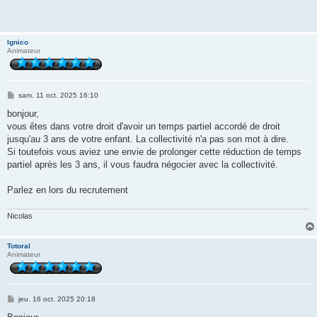
lgnico
Animateur
M
sam. 11 oct. 2025 16:10
e
s
bonjour,
s
vous êtes dans votre droit d'avoir un temps partiel accordé de droit
a
g
jusqu'au 3 ans de votre enfant. La collectivité n'a pas son mot à dire.
e
Si toutefois vous aviez une envie de prolonger cette réduction de temps
partiel après les 3 ans, il vous faudra négocier avec la collectivité.
Parlez en lors du recrutement
Nicolas
Totoral
Animateur
M
jeu. 16 oct. 2025 20:18
e
s