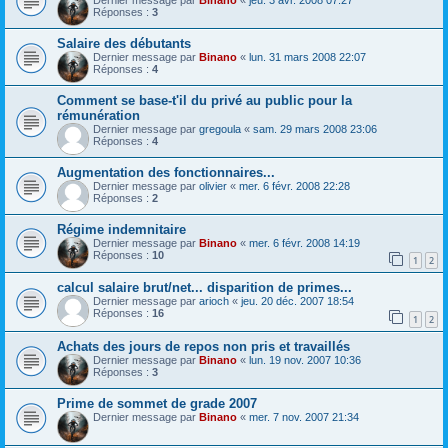
Réponses :
3
Salaire des débutants
Dernier message par
Binano
«
lun. 31 mars 2008 22:07
Réponses :
4
Comment se base-t'il du privé au public pour la
rémunération
Dernier message par
gregoula
«
sam. 29 mars 2008 23:06
Réponses :
4
Augmentation des fonctionnaires...
Dernier message par
olivier
«
mer. 6 févr. 2008 22:28
Réponses :
2
Régime indemnitaire
Dernier message par
Binano
«
mer. 6 févr. 2008 14:19
Réponses :
10
1
2
calcul salaire brut/net... disparition de primes...
Dernier message par
arioch
«
jeu. 20 déc. 2007 18:54
Réponses :
16
1
2
Achats des jours de repos non pris et travaillés
Dernier message par
Binano
«
lun. 19 nov. 2007 10:36
Réponses :
3
Prime de sommet de grade 2007
Dernier message par
Binano
«
mer. 7 nov. 2007 21:34