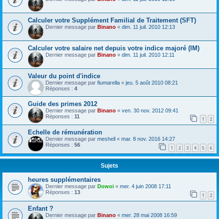
Calculer votre Supplément Familial de Traitement (SFT)
Dernier message par
Binano
«
dim. 11 juil. 2010 12:13
Calculer votre salaire net depuis votre indice majoré (IM)
Dernier message par
Binano
«
dim. 11 juil. 2010 12:11
Valeur du point d'indice
Dernier message par
fiumarella
«
jeu. 5 août 2010 08:21
Réponses :
4
Guide des primes 2012
Dernier message par
Binano
«
ven. 30 nov. 2012 09:41
Réponses :
11
1
2
Echelle de rémunération
Dernier message par
meshell
«
mar. 8 nov. 2016 14:27
Réponses :
56
1
2
3
4
5
6
Sujets
heures supplémentaires
Dernier message par
Dowoi
«
mer. 4 juin 2008 17:11
Réponses :
13
1
2
Enfant ?
Dernier message par
Binano
«
mer. 28 mai 2008 16:59