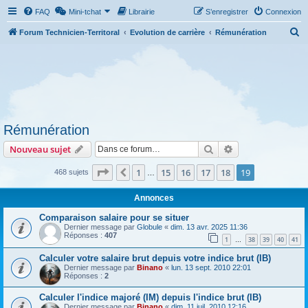
FAQ
Mini-tchat
Librairie
S’enregistrer
Connexion
R
Forum Technicien-Territoral
Evolution de carrière
Rémunération
e
c
h
e
r
Rémunération
c
Rechercher
Recherche avanc
Nouveau sujet
h
e
Page
19
sur
19
1
15
16
17
18
19
Précédente
468 sujets
…
r
Annonces
Comparaison salaire pour se situer
Dernier message par
Globule
«
dim. 13 avr. 2025 11:36
Réponses :
407
1
38
39
40
41
…
Calculer votre salaire brut depuis votre indice brut (IB)
Dernier message par
Binano
«
lun. 13 sept. 2010 22:01
Réponses :
2
Calculer l'indice majoré (IM) depuis l'indice brut (IB)
Dernier message par
Binano
«
dim. 11 juil. 2010 12:16