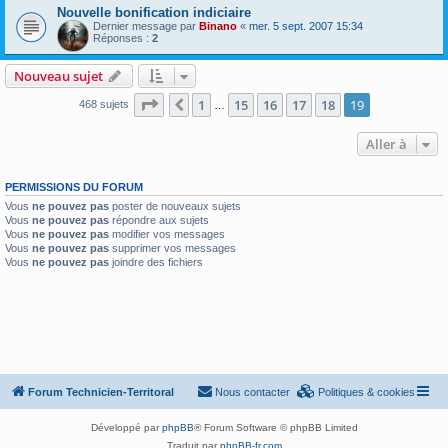
Nouvelle bonification indiciaire
Dernier message par
Binano
«
mer. 5 sept. 2007 15:34
Réponses :
2
Nouveau sujet
Page
19
sur
19
1
15
16
17
18
19
Précédente
468 sujets
…
Aller à
PERMISSIONS DU FORUM
Vous
ne pouvez pas
poster de nouveaux sujets
Vous
ne pouvez pas
répondre aux sujets
Vous
ne pouvez pas
modifier vos messages
Vous
ne pouvez pas
supprimer vos messages
Vous
ne pouvez pas
joindre des fichiers
Forum Technicien-Territoral
Nous contacter
Politiques & cookies
Développé par
phpBB
® Forum Software © phpBB Limited
Traduit par
phpBB-fr.com