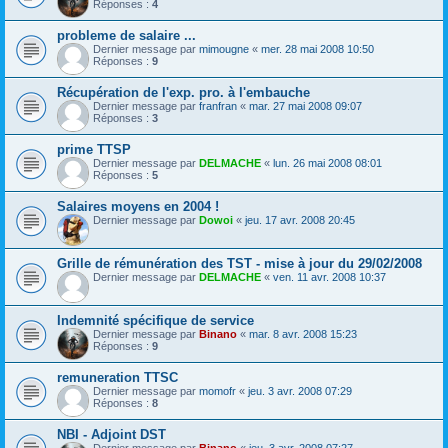
Réponses :
4
probleme de salaire ...
Dernier message par
mimougne
«
mer. 28 mai 2008 10:50
Réponses :
9
Récupération de l'exp. pro. à l'embauche
Dernier message par
franfran
«
mar. 27 mai 2008 09:07
Réponses :
3
prime TTSP
Dernier message par
DELMACHE
«
lun. 26 mai 2008 08:01
Réponses :
5
Salaires moyens en 2004 !
Dernier message par
Dowoi
«
jeu. 17 avr. 2008 20:45
Grille de rémunération des TST - mise à jour du 29/02/2008
Dernier message par
DELMACHE
«
ven. 11 avr. 2008 10:37
Indemnité spécifique de service
Dernier message par
Binano
«
mar. 8 avr. 2008 15:23
Réponses :
9
remuneration TTSC
Dernier message par
momofr
«
jeu. 3 avr. 2008 07:29
Réponses :
8
NBI - Adjoint DST
Dernier message par
Binano
«
jeu. 3 avr. 2008 07:27