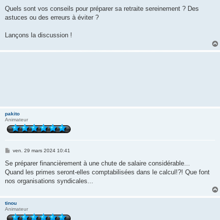
a
g
Quels sont vos conseils pour préparer sa retraite sereinement ? Des
e
astuces ou des erreurs à éviter ?
Lançons la discussion !
pakito
Animateur
M
ven. 29 mars 2024 10:41
e
s
Se préparer financièrement à une chute de salaire considérable...
s
Quand les primes seront-elles comptabilisées dans le calcul!?! Que font
a
g
nos organisations syndicales...
e
tinou
Animateur