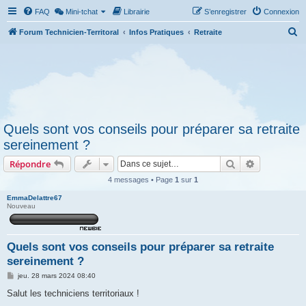
FAQ
Mini-tchat
Librairie
S’enregistrer
Connexion
R
Forum Technicien-Territoral
Infos Pratiques
Retraite
e
c
h
e
r
Quels sont vos conseils pour préparer sa retraite
c
sereinement ?
h
Rechercher
Recherche 
Répondre
e
r
4 messages • Page
1
sur
1
EmmaDelattre67
Nouveau
Quels sont vos conseils pour préparer sa retraite
sereinement ?
M
jeu. 28 mars 2024 08:40
e
s
Salut les techniciens territoriaux !
s