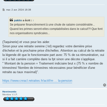
M
mar. 2 avr. 2024 18:38
e
s
s
pakito
a écrit :
↑
a
g
Se préparer financièrement à une chute de salaire considérable...
e
Quand les primes seront-elles comptabilisées dans le calcul!?! Que font
nos organisations syndicales...
(Taquinerie) et vous pour les aider.
Sinon pour une retraite sereine ( lol) regardez votre dernière prise
d'échelon et la prochaine prise d'échelles. Attention au calcul de la retraite
la légende dit que le fonctionnaire part avec 75 % de sa rémunération, oui
si il a fait carrière complète dans la fpt sinon une décote s'applique.
" Montant de la pension = Traitement indiciaire brut x (75 % x nombre de
trimestres/ Nombre de trimestres nécessaires pour bénéficier d'une
retraite au taux maximal)".
https://www.cnracl.retraites.fr/actif/m ... la-pension
Henrimontis
Membre V.I.P.