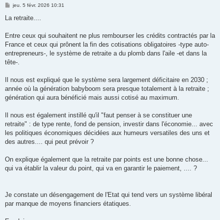
M
jeu. 5 févr. 2026 10:31
e
s
La retraite....
s
a
g
Entre ceux qui souhaitent ne plus rembourser les crédits contractés par la
e
France et ceux qui prônent la fin des cotisations obligatoires -type auto-
entrepreneurs-, le système de retraite a du plomb dans l'aile -et dans la
tête-.
Il nous est expliqué que le système sera largement déficitaire en 2030 ;
année où la génération babyboom sera presque totalement à la retraite ;
génération qui aura bénéficié mais aussi cotisé au maximum.
Il nous est également instillé qu'il "faut penser à se constituer une
retraite" : de type rente, fond de pension, investir dans l'économie... avec
les politiques économiques décidées aux humeurs versatiles des uns et
des autres.... qui peut prévoir ?
On explique également que la retraite par points est une bonne chose...
qui va établir la valeur du point, qui va en garantir le paiement, .... ?
Je constate un désengagement de l'Etat qui tend vers un système libéral
par manque de moyens financiers étatiques.