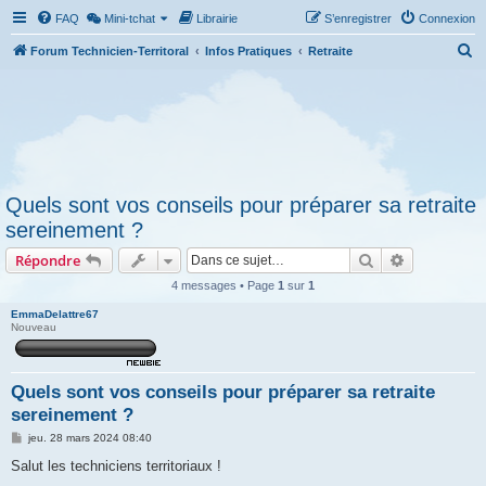
FAQ
Mini-tchat
Librairie
S’enregistrer
Connexion
R
Forum Technicien-Territoral
Infos Pratiques
Retraite
e
c
h
e
r
Quels sont vos conseils pour préparer sa retraite
c
sereinement ?
h
Rechercher
Recherche 
Répondre
e
r
4 messages • Page
1
sur
1
EmmaDelattre67
Nouveau
Quels sont vos conseils pour préparer sa retraite
sereinement ?
M
jeu. 28 mars 2024 08:40
e
s
Salut les techniciens territoriaux !
s