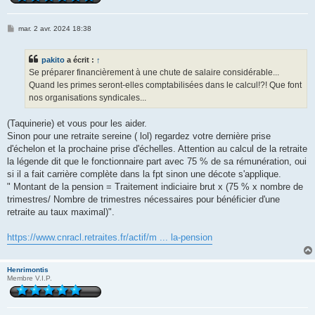
M
mar. 2 avr. 2024 18:38
e
s
s
pakito
a écrit :
↑
a
g
Se préparer financièrement à une chute de salaire considérable...
e
Quand les primes seront-elles comptabilisées dans le calcul!?! Que font
nos organisations syndicales...
(Taquinerie) et vous pour les aider.
Sinon pour une retraite sereine ( lol) regardez votre dernière prise
d'échelon et la prochaine prise d'échelles. Attention au calcul de la retraite
la légende dit que le fonctionnaire part avec 75 % de sa rémunération, oui
si il a fait carrière complète dans la fpt sinon une décote s'applique.
" Montant de la pension = Traitement indiciaire brut x (75 % x nombre de
trimestres/ Nombre de trimestres nécessaires pour bénéficier d'une
retraite au taux maximal)".
https://www.cnracl.retraites.fr/actif/m ... la-pension
Henrimontis
Membre V.I.P.