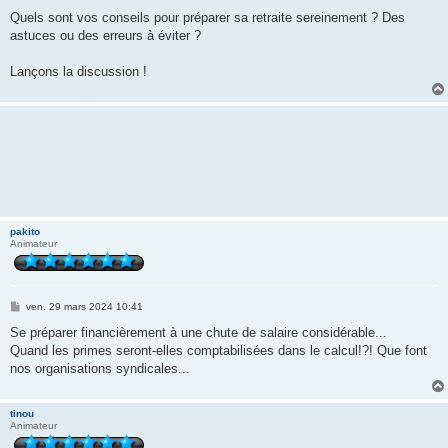
a
g
Quels sont vos conseils pour préparer sa retraite sereinement ? Des
e
astuces ou des erreurs à éviter ?
Lançons la discussion !
pakito
Animateur
M
ven. 29 mars 2024 10:41
e
s
Se préparer financièrement à une chute de salaire considérable...
s
Quand les primes seront-elles comptabilisées dans le calcul!?! Que font
a
g
nos organisations syndicales...
e
tinou
Animateur