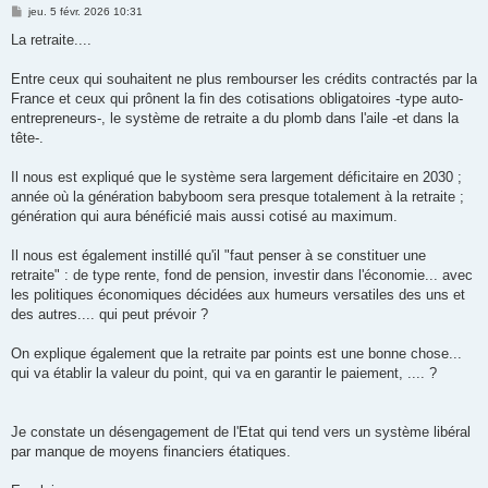
M
jeu. 5 févr. 2026 10:31
e
s
La retraite....
s
a
g
Entre ceux qui souhaitent ne plus rembourser les crédits contractés par la
e
France et ceux qui prônent la fin des cotisations obligatoires -type auto-
entrepreneurs-, le système de retraite a du plomb dans l'aile -et dans la
tête-.
Il nous est expliqué que le système sera largement déficitaire en 2030 ;
année où la génération babyboom sera presque totalement à la retraite ;
génération qui aura bénéficié mais aussi cotisé au maximum.
Il nous est également instillé qu'il "faut penser à se constituer une
retraite" : de type rente, fond de pension, investir dans l'économie... avec
les politiques économiques décidées aux humeurs versatiles des uns et
des autres.... qui peut prévoir ?
On explique également que la retraite par points est une bonne chose...
qui va établir la valeur du point, qui va en garantir le paiement, .... ?
Je constate un désengagement de l'Etat qui tend vers un système libéral
par manque de moyens financiers étatiques.