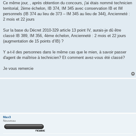
Ce même jour, , après obtention du concours, j'ai étais nommé technicien
territorial, 2ème échelon, IB 374, IM 345 avec conservation IB et IM
personnels (IB 374 au lieu de 373 – IM 345 au lieu de 344), Ancienneté :
2 mois et 22 jours
Sur la base du Décret 2010-329 article 13 point IV, aurais-je dû être
classé IB 389, IM 356, 4ème échelon, Ancienneté : 2 mois et 22 jours
(augmentation de 15 points d’IB) ?
Y a-t-il des personnes dans le même cas que le mien, à savoir passer
d'agent de maîtrise à technicien? Et comment avez-vous été classé?
Je vous remercie
Max3
Nouveau