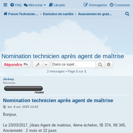
FAQ
Mini-tchat
Librairie
S’enregistrer
Connexion
R
Forum Technicien-Territoral
Evolution de carrière
Avancement de grade et promotion interne.
e
c
h
e
r
Nomination technicien après agent de maîtrise
c
Rechercher
Recherche 
Répondre
h
e
2 messages • Page
1
sur
1
r
Jérémy
Nouveau
Nomination technicien après agent de maîtrise
M
lun. 6 oct. 2025 12:02
e
s
Bonjour,
s
a
g
Le 23/03/2017, j'étais Agent de maitrise, 4ème échelon, IB 374, IM 345,
e
Ancienneté : 2 mois et 22 jours