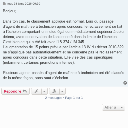
M
mer. 28 janv. 2026 00:59
e
s
Bonjour,
s
a
g
Dans ton cas, le classement appliqué est normal. Lors du passage
e
d’agent de maîtrise à technicien après concours, le reclassement se fait
à l’échelon comportant un indice égal ou immédiatement supérieur à celui
détenu, avec conservation de l’ancienneté dans la limite de l’échelon.
C’est bien ce qui a été fait avec l’IB 374 / IM 345.
L’augmentation de 15 points prévue par l’article 13 IV du décret 2010-329
ne s’applique pas automatiquement et ne concerne pas le reclassement
après concours dans cette situation. Elle vise des cas spécifiques
(notamment certaines promotions internes).
Plusieurs agents passés d’agent de maîtrise à technicien ont été classés
de la même façon, sans saut d’échelon.
Répondre
2 messages • Page
1
sur
1
Aller à