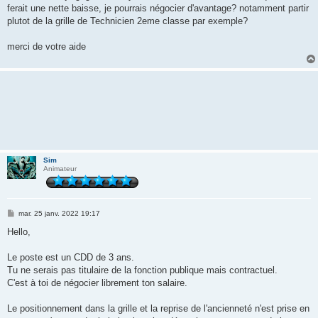
ferait une nette baisse, je pourrais négocier d'avantage? notamment partir
plutot de la grille de Technicien 2eme classe par exemple?
merci de votre aide
Sim
Animateur
M
mar. 25 janv. 2022 19:17
e
s
Hello,
s
a
g
Le poste est un CDD de 3 ans.
e
Tu ne serais pas titulaire de la fonction publique mais contractuel.
C'est à toi de négocier librement ton salaire.
Le positionnement dans la grille et la reprise de l'ancienneté n'est prise en