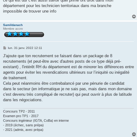
ce qui est dur c'est aussi savoir quel prime ont droit dans mon
a
g
département pour les technicien territoriaux dans ma branche
e
impossible de trouver une info
Samildanach
Membre accro
M
lun. 31 janv. 2022 12:11
e
s
J'ajoute que ton recrutement se faisant dans un package de 8
s
recrutements (et peut-être avec d'autres posts de ce type déjà pré-
a
g
existant) , l'intérêt RH du département est de minorer les différences entre
e
agents pour éviter les revendications ultérieurs sur l’iniquité ou inégalité
de traitement.
Cela peut néanmoins être contrebalancé par une pénurie de candidat
dans le secteur (en informatique je ne sais pas, mais dans mon domaine
c'est devenu très compliqué de recruter) qui peut ouvrir à plus de latitude
dans les négociations.
Concours TP2 - 2011
Examen pro TP1 - 2017
Concours ingénieur (IGTA, CoBa) en interne
- 2019 (échec, sans prépa)
- 2021 (admis, avec prépa)