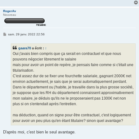
RogerAv
Nouveau
M
sam. 29 janv. 2022 22:56
e
s
s
gaara70
a écrit :
↑
a
g
Oui j'avais bien compris que ça serait en contractuel et que nous
e
pouvons négocier librement le salaire
mais pour avoir un point de repère, je pensais faire comme si c'était une
titularisation.
C'est assez dur de se fixer une fourchette salariale, gagnant 2000€ net
environ actuellement, je sais que je serai automatiquement perdant.
Dans le département ou j'habite, je travaille dans la plus grosse société,
je suppose que les RH du département connaissent approximativement
mon salaire, je déduis qu'ils ne le proposeraient pas 1300€ net non
plus si on s'entendait après l'entretien.
ma déduction, quand on signe pour être contractuel, c'est logiquement
pour avoir un peu plus qu'en étant titulaire? sinon quel avantage?
D'après moi, c'est bien le seul avantage.