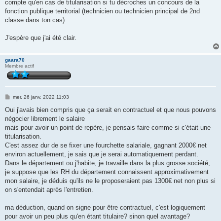
compte qu'en cas de titularisation si tu décroches un concours de la
fonction publique territorial (technicien ou technicien principal de 2nd
classe dans ton cas)
J'espère que j'ai été clair.
gaara70
Membre actif
M
mer. 26 janv. 2022 11:03
e
s
Oui j'avais bien compris que ça serait en contractuel et que nous pouvons
s
négocier librement le salaire
a
g
mais pour avoir un point de repère, je pensais faire comme si c'était une
e
titularisation.
C'est assez dur de se fixer une fourchette salariale, gagnant 2000€ net
environ actuellement, je sais que je serai automatiquement perdant.
Dans le département ou j'habite, je travaille dans la plus grosse société,
je suppose que les RH du département connaissent approximativement
mon salaire, je déduis qu'ils ne le proposeraient pas 1300€ net non plus si
on s'entendait après l'entretien.
ma déduction, quand on signe pour être contractuel, c'est logiquement
pour avoir un peu plus qu'en étant titulaire? sinon quel avantage?