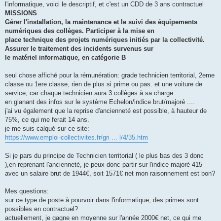
l'informatique, voici le descriptif, et c'est un CDD de 3 ans contractuel
MISSIONS
Gérer l'installation, la maintenance et le suivi des équipements
numériques des collèges. Participer à la mise en
place technique des projets numériques initiés par la collectivité.
Assurer le traitement des incidents survenus sur
le matériel informatique, en catégorie B
seul chose affiché pour la rémunération: grade technicien territorial, 2eme
classe ou 1ere classe, rien de plus si prime ou pas. et une voiture de
service, car chaque technicien aura 3 collèges à sa charge.
en glanant des infos sur le système Echelon/indice brut/majoré ....
j'ai vu également que la reprise d'ancienneté est possible, à hauteur de
75%, ce qui me ferait 14 ans.
je me suis calqué sur ce site:
https://www.emploi-collectivites.fr/gri ... l/4/35.htm
Si je pars du principe de Technicien territorial ( le plus bas des 3 donc
),en reprenant l'ancienneté, je peux donc partir sur l'indice majoré 415
avec un salaire brut de 1944€, soit 1571€ net mon raisonnement est bon?
Mes questions:
sur ce type de poste à pourvoir dans l'informatique, des primes sont
possibles en contractuel?
actuellement, je gagne en moyenne sur l'année 2000€ net, ce qui me