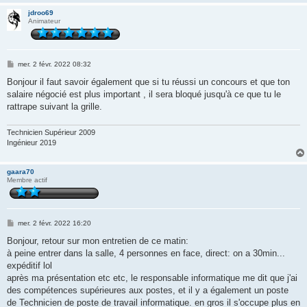
jdroo69
Animateur
M
mer. 2 févr. 2022 08:32
e
s
Bonjour il faut savoir également que si tu réussi un concours et que ton
s
salaire négocié est plus important , il sera bloqué jusqu'à ce que tu le
a
g
rattrape suivant la grille.
e
Technicien Supérieur 2009
Ingénieur 2019
gaara70
Membre actif
M
mer. 2 févr. 2022 16:20
e
s
Bonjour, retour sur mon entretien de ce matin:
s
à peine entrer dans la salle, 4 personnes en face, direct: on a 30min...
a
g
expéditif lol
e
après ma présentation etc etc, le responsable informatique me dit que j'ai
des compétences supérieures aux postes, et il y a également un poste
de Technicien de poste de travail informatique. en gros il s'occupe plus en