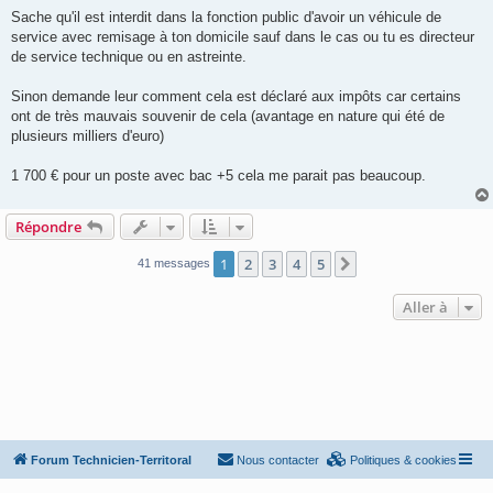
a
g
Sache qu'il est interdit dans la fonction public d'avoir un véhicule de
e
service avec remisage à ton domicile sauf dans le cas ou tu es directeur
de service technique ou en astreinte.
Sinon demande leur comment cela est déclaré aux impôts car certains
ont de très mauvais souvenir de cela (avantage en nature qui été de
plusieurs milliers d'euro)
1 700 € pour un poste avec bac +5 cela me parait pas beaucoup.
Répondre
1
2
3
4
5
Suivante
41 messages
Aller à
Forum Technicien-Territoral
Nous contacter
Politiques & cookies