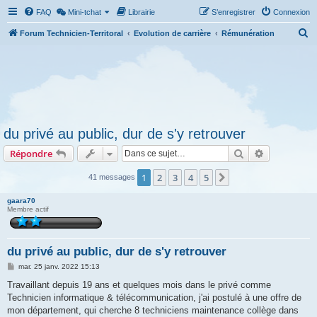
FAQ
Mini-tchat
Librairie
S’enregistrer
Connexion
R
Forum Technicien-Territoral
Evolution de carrière
Rémunération
e
c
h
e
r
du privé au public, dur de s'y retrouver
c
Rechercher
Recherche 
Répondre
h
e
1
2
3
4
5
Suivante
41 messages
r
gaara70
Membre actif
du privé au public, dur de s'y retrouver
M
mar. 25 janv. 2022 15:13
e
s
Travaillant depuis 19 ans et quelques mois dans le privé comme
s
Technicien informatique & télécommunication, j'ai postulé à une offre de
a
g
mon département, qui cherche 8 techniciens maintenance collège dans
e