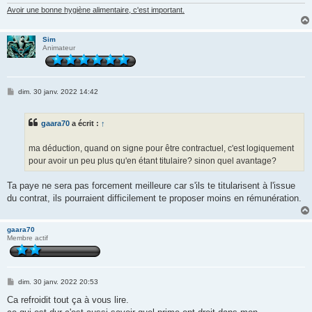
Avoir une
bonne hygiène alimentaire
, c'est important.
Sim
Animateur
M
dim. 30 janv. 2022 14:42
e
s
s
gaara70
a écrit :
↑
a
g
e
ma déduction, quand on signe pour être contractuel, c'est logiquement
pour avoir un peu plus qu'en étant titulaire? sinon quel avantage?
Ta paye ne sera pas forcement meilleure car s'ils te titularisent à l'issue
du contrat, ils pourraient difficilement te proposer moins en rémunération.
gaara70
Membre actif
M
dim. 30 janv. 2022 20:53
e
s
Ca refroidit tout ça à vous lire.
s