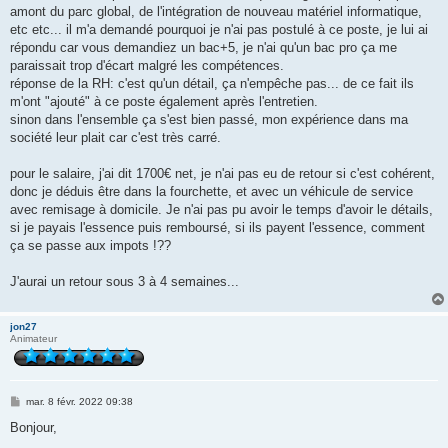
amont du parc global, de l'intégration de nouveau matériel informatique,
etc etc... il m'a demandé pourquoi je n'ai pas postulé à ce poste, je lui ai
répondu car vous demandiez un bac+5, je n'ai qu'un bac pro ça me
paraissait trop d'écart malgré les compétences.
réponse de la RH: c'est qu'un détail, ça n'empêche pas... de ce fait ils
m'ont "ajouté" à ce poste également après l'entretien.
sinon dans l'ensemble ça s'est bien passé, mon expérience dans ma
société leur plait car c'est très carré.
pour le salaire, j'ai dit 1700€ net, je n'ai pas eu de retour si c'est cohérent,
donc je déduis être dans la fourchette, et avec un véhicule de service
avec remisage à domicile. Je n'ai pas pu avoir le temps d'avoir le détails,
si je payais l'essence puis remboursé, si ils payent l'essence, comment
ça se passe aux impots !??
J'aurai un retour sous 3 à 4 semaines...
jon27
Animateur
M
mar. 8 févr. 2022 09:38
e
s
Bonjour,
s