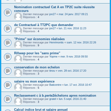
Nomination contractuel Cat A en TP2C suite réussite
concours
Dernier message par
jon27
«
mar. 24 janv. 2017 09:21
Réponses :
4
de Contractuel à TT2PC que demander
Dernier message par
jon27
«
lun. 21 nov. 2016 11:23
Réponses :
4
"Prime" sur économies réalisées
Dernier message par
Henrimontis
«
sam. 12 nov. 2016 22:26
Réponses :
9
Rifseep pour les "sans prime"
Dernier message par
Yopme
«
mer. 9 nov. 2016 09:50
Réponses :
4
conservation de mon echelon
Dernier message par
tinou
«
ven. 28 oct. 2016 17:20
Réponses :
3
salaire vu mon expérience
Dernier message par
Baticentre
«
lun. 17 oct. 2016 10:47
Réponses :
5
Reclassement c à b.perte2échelons apres nomination
Dernier message par
gratel
«
lun. 5 sept. 2016 21:40
Réponses :
3
Calcul indice brut et salaire annuel