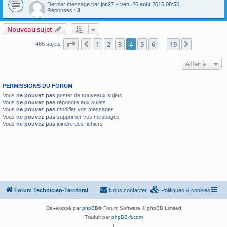
Dernier message par
jon27
«
ven. 26 août 2016 08:56
Réponses :
3
Nouveau sujet
Page
4
sur
19
1
2
3
4
5
6
19
Précédente
Suivante
468 sujets
…
Aller à
PERMISSIONS DU FORUM
Vous
ne pouvez pas
poster de nouveaux sujets
Vous
ne pouvez pas
répondre aux sujets
Vous
ne pouvez pas
modifier vos messages
Vous
ne pouvez pas
supprimer vos messages
Vous
ne pouvez pas
joindre des fichiers
Forum Technicien-Territoral
Nous contacter
Politiques & cookies
Développé par
phpBB
® Forum Software © phpBB Limited
Traduit par
phpBB-fr.com
|