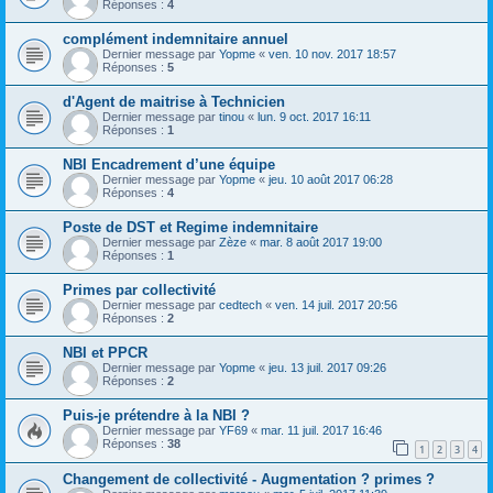
Réponses :
4
complément indemnitaire annuel
Dernier message par
Yopme
«
ven. 10 nov. 2017 18:57
Réponses :
5
d'Agent de maitrise à Technicien
Dernier message par
tinou
«
lun. 9 oct. 2017 16:11
Réponses :
1
NBI Encadrement d’une équipe
Dernier message par
Yopme
«
jeu. 10 août 2017 06:28
Réponses :
4
Poste de DST et Regime indemnitaire
Dernier message par
Zèze
«
mar. 8 août 2017 19:00
Réponses :
1
Primes par collectivité
Dernier message par
cedtech
«
ven. 14 juil. 2017 20:56
Réponses :
2
NBI et PPCR
Dernier message par
Yopme
«
jeu. 13 juil. 2017 09:26
Réponses :
2
Puis-je prétendre à la NBI ?
Dernier message par
YF69
«
mar. 11 juil. 2017 16:46
Réponses :
38
1
2
3
4
Changement de collectivité - Augmentation ? primes ?