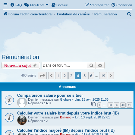
FAQ
Mini-tchat
Librairie
S’enregistrer
Connexion
R
Forum Technicien-Territoral
Evolution de carrière
Rémunération
e
c
h
e
r
Rémunération
c
Rechercher
Recherche avanc
Nouveau sujet
h
e
Page
4
sur
19
1
2
3
4
5
6
19
Précédente
Suivante
468 sujets
…
r
Annonces
Comparaison salaire pour se situer
Dernier message par
Globule
«
dim. 13 avr. 2025 11:36
Réponses :
407
1
38
39
40
41
…
Calculer votre salaire brut depuis votre indice brut (IB)
Dernier message par
Binano
«
lun. 13 sept. 2010 22:01
Réponses :
2
Calculer l'indice majoré (IM) depuis l'indice brut (IB)
Dernier message par
Binano
«
dim. 11 juil. 2010 12:16