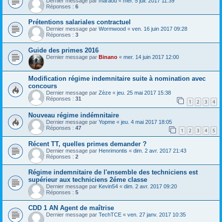
Dernier message par
maraou
«
mer. 5 juil. 2017 11:39
Réponses :
6
Prétentions salariales contractuel
Dernier message par
Wormwood
«
ven. 16 juin 2017 09:28
Réponses :
3
Guide des primes 2016
Dernier message par
Binano
«
mer. 14 juin 2017 12:00
Modification régime indemnitaire suite à nomination avec
concours
Dernier message par
Zèze
«
jeu. 25 mai 2017 15:38
Réponses :
31
1
2
3
4
Nouveau régime indémnitaire
Dernier message par
Yopme
«
jeu. 4 mai 2017 18:05
Réponses :
47
1
2
3
4
5
Récent TT, quelles primes demander ?
Dernier message par
Henrimontis
«
dim. 2 avr. 2017 21:43
Réponses :
2
Régime indemnitaire de l'ensemble des techniciens est
supérieur aux techniciens 2éme classe
Dernier message par
Kevin54
«
dim. 2 avr. 2017 09:20
Réponses :
5
CDD 1 AN Agent de maîtrise
Dernier message par
TechTCE
«
ven. 27 janv. 2017 10:35