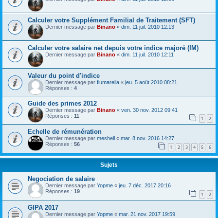
Calculer votre Supplément Familial de Traitement (SFT)
Dernier message par
Binano
«
dim. 11 juil. 2010 12:13
Calculer votre salaire net depuis votre indice majoré (IM)
Dernier message par
Binano
«
dim. 11 juil. 2010 12:11
Valeur du point d'indice
Dernier message par
fiumarella
«
jeu. 5 août 2010 08:21
Réponses :
4
Guide des primes 2012
Dernier message par
Binano
«
ven. 30 nov. 2012 09:41
Réponses :
11
1
2
Echelle de rémunération
Dernier message par
meshell
«
mar. 8 nov. 2016 14:27
Réponses :
56
1
2
3
4
5
6
Sujets
Negociation de salaire
Dernier message par
Yopme
«
jeu. 7 déc. 2017 20:16
Réponses :
19
1
2
GIPA 2017
Dernier message par
Yopme
«
mar. 21 nov. 2017 19:59