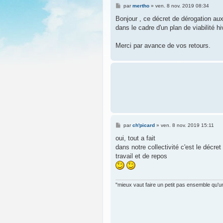
M
par
mertho
»
ven. 8 nov. 2019 08:34
e
s
Bonjour , ce décret de dérogation aux 
s
dans le cadre d'un plan de viabilité 
a
g
e
Merci par avance de vos retours.
M
par
ch'picard
»
ven. 8 nov. 2019 15:11
e
s
oui, tout a fait
s
dans notre collectivité c'est le décre
a
g
travail et de repos
e
"mieux vaut faire un petit pas ensemble qu'un