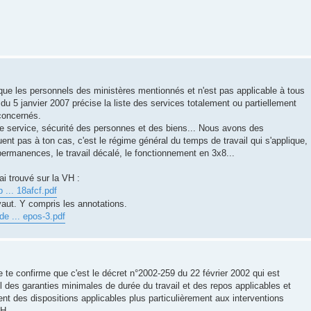
que les personnels des ministères mentionnés et n'est pas applicable à tous
 du 5 janvier 2007 précise la liste des services totalement ou partiellement
 concernés.
de service, sécurité des personnes et des biens... Nous avons des
uent pas à ton cas, c'est le régime général du temps de travail qui s'applique,
permanences, le travail décalé, le fonctionnement en 3x8...
ai trouvé sur la VH :
 ... 18afcf.pdf
aut. Y compris les annotations.
de ... epos-3.pdf
 je te confirme que c'est le décret n°2002-259 du 22 février 2002 qui est
l des garanties minimales de durée du travail et des repos applicables et
itent des dispositions applicables plus particulièrement aux interventions
VH