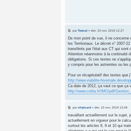
M
par
Totoral
»
dim. 10 nov. 2019 12:27
e
s
De mon point de vue, il ne concerne 
s
les Territoriaux. Le décret n° 2007-22
a
g
transférés par l'état aux CT qui sont
e
Attention néanmoins à la continuité 
obligations. Si ces textes ne s'appliq
y compris pour les astreintes ou les 
Pour un récapitulatif des textes que j'
http://www.viabilite-hivernale.developp
Ca date de 2012, ça vaut ce que ça v
http://www.cotita.fr/IMG/pdf/Gestion_
M
par
ch'picard
»
dim. 10 nov. 2019 13:46
e
s
travaillant actuellement sur le sujet,
s
actuellement en vigueur pour le calcu
a
g
surtout les articles 8, 9 et 10 qui tra
e
aléatoires c e qui est le cas pour la 