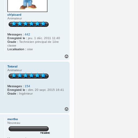
ch'picard
Animateur
Messages :
442
Enregistré le :
jeu. 1 déc. 2011 11:40
Grade :
Technicien principal de 1ère
classe
Localisation :
oise
H
a
u
Totoral
t
Animateur
Messages :
154
Enregistré le :
dim. 20 sept. 2015 16:41
Grade :
Ingénieur
H
a
u
mertho
t
Nouveau