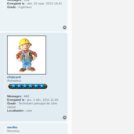
Enregistré le :
dim. 20 sept. 2015 16:41
Grade :
Ingénieur
H
a
u
t
ch'picard
Animateur
Messages :
442
Enregistré le :
jeu. 1 déc. 2011 11:40
Grade :
Technicien principal de 1ère
classe
Localisation :
oise
H
a
u
mertho
t
Nouveau