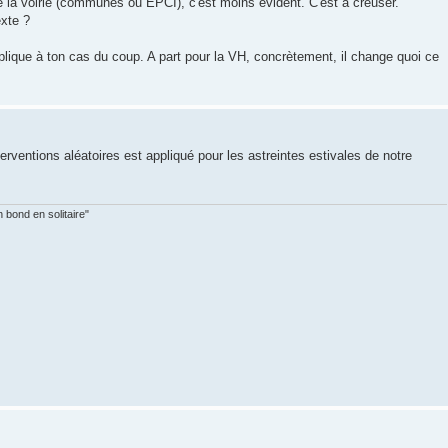
de la voirie (communes ou EPCI), c'est moins évident. C'est à creuser.
exte ?
plique à ton cas du coup. A part pour la VH, concrètement, il change quoi ce
interventions aléatoires est appliqué pour les astreintes estivales de notre
 bond en solitaire"