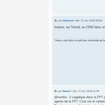
g
e
M
par
ch'picard
»
dim. 17 nov. 2019 09:54
e
s
bonjour, oui Totoral, au CD60 dans u
s
a
g
e
"mieux vaut faire un petit pas ensemble qu'un
M
par
Totoral
»
dim. 17 nov. 2019 11:09
e
s
@mertho : il s'applique dans la FPT 
s
agents de la FPT. C'est sûr et certain
a
g