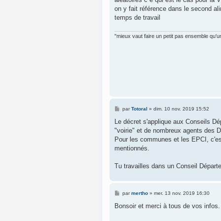
on y fait référence dans le second al
temps de travail
"mieux vaut faire un petit pas ensemble qu'un
M
par
Totoral
»
dim. 10 nov. 2019 15:52
e
s
Le décret s'applique aux Conseils Dép
s
"voirie" et de nombreux agents des 
a
g
Pour les communes et les EPCI, c'est
e
mentionnés.
Tu travailles dans un Conseil Départe
M
par
mertho
»
mer. 13 nov. 2019 16:30
e
s
Bonsoir et merci à tous de vos infos.
s
a