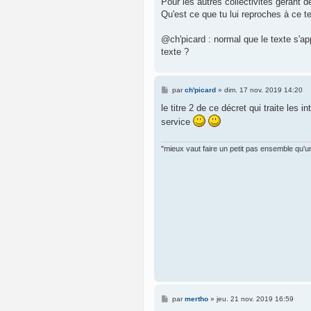
Pour les autres collectivités gérant 
e
Qu'est ce que tu lui reproches à ce t
@ch'picard : normal que le texte s'ap
texte ?
M
par
ch'picard
»
dim. 17 nov. 2019 14:20
e
s
le titre 2 de ce décret qui traite les 
s
service
a
g
e
"mieux vaut faire un petit pas ensemble qu'un
M
par
mertho
»
jeu. 21 nov. 2019 16:59
e