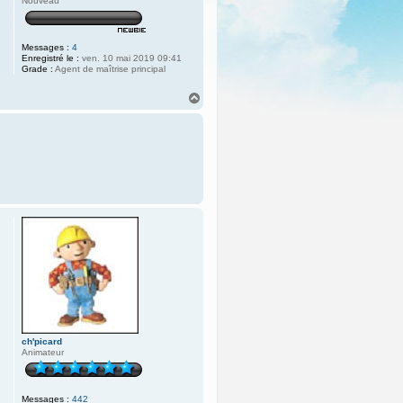
Nouveau
Messages :
4
Enregistré le :
ven. 10 mai 2019 09:41
Grade :
Agent de maîtrise principal
H
a
u
t
ch'picard
Animateur
Messages :
442