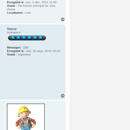
Enregistré le :
jeu. 1 déc. 2011 11:40
Grade :
Technicien principal de 1ère
classe
Localisation :
oise
H
a
u
Totoral
t
Animateur
Messages :
154
Enregistré le :
dim. 20 sept. 2015 16:41
Grade :
Ingénieur
H
a
u
t