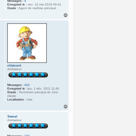
Messages :
4
Enregistré le :
ven. 10 mai 2019 09:41
Grade :
Agent de maîtrise principal
H
a
u
t
ch'picard
Animateur
Messages :
442
Enregistré le :
jeu. 1 déc. 2011 11:40
Grade :
Technicien principal de 1ère
classe
Localisation :
oise
H
a
u
Totoral
t
Animateur
Messages :
154