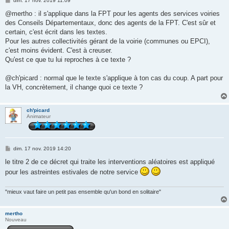
dim. 17 nov. 2019 11:09
e
s
@mertho : il s'applique dans la FPT pour les agents des services voiries
s
des Conseils Départementaux, donc des agents de la FPT. C'est sûr et
a
g
certain, c'est écrit dans les textes.
e
Pour les autres collectivités gérant de la voirie (communes ou EPCI),
c'est moins évident. C'est à creuser.
Qu'est ce que tu lui reproches à ce texte ?
@ch'picard : normal que le texte s'applique à ton cas du coup. A part pour
la VH, concrètement, il change quoi ce texte ?
ch'picard
Animateur
M
dim. 17 nov. 2019 14:20
e
s
le titre 2 de ce décret qui traite les interventions aléatoires est appliqué
s
pour les astreintes estivales de notre service
a
g
e
"mieux vaut faire un petit pas ensemble qu'un bond en solitaire"
mertho
Nouveau