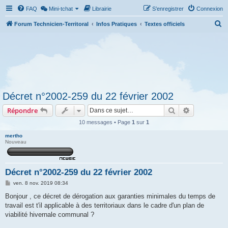
FAQ
Mini-tchat
Librairie
S’enregistrer
Connexion
R
Forum Technicien-Territoral
Infos Pratiques
Textes officiels
e
c
h
e
r
Décret n°2002-259 du 22 février 2002
c
Rechercher
Recherche 
Répondre
h
e
10 messages • Page
1
sur
1
r
mertho
Nouveau
Décret n°2002-259 du 22 février 2002
M
ven. 8 nov. 2019 08:34
e
s
Bonjour , ce décret de dérogation aux garanties minimales du temps de
s
travail est t'il applicable à des territoriaux dans le cadre d'un plan de
a
g
viabilité hivernale communal ?
e