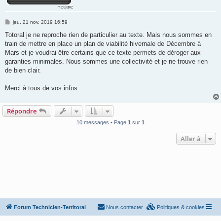
M
jeu. 21 nov. 2019 16:59
e
s
Totoral je ne reproche rien de particulier au texte. Mais nous sommes en
s
train de mettre en place un plan de viabilité hivernale de Décembre à
a
g
Mars et je voudrai être certains que ce texte permets de déroger aux
e
garanties minimales. Nous sommes une collectivité et je ne trouve rien
de bien clair.
Merci à tous de vos infos.
Répondre
10 messages • Page
1
sur
1
Aller à
Forum Technicien-Territoral
Nous contacter
Politiques & cookies