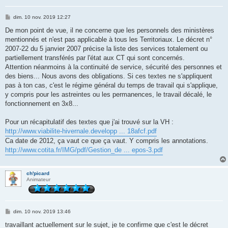
M
dim. 10 nov. 2019 12:27
e
s
De mon point de vue, il ne concerne que les personnels des ministères
s
mentionnés et n'est pas applicable à tous les Territoriaux. Le décret n°
a
g
2007-22 du 5 janvier 2007 précise la liste des services totalement ou
e
partiellement transférés par l'état aux CT qui sont concernés.
Attention néanmoins à la continuité de service, sécurité des personnes et
des biens... Nous avons des obligations. Si ces textes ne s'appliquent
pas à ton cas, c'est le régime général du temps de travail qui s'applique,
y compris pour les astreintes ou les permanences, le travail décalé, le
fonctionnement en 3x8...
Pour un récapitulatif des textes que j'ai trouvé sur la VH :
http://www.viabilite-hivernale.developp ... 18afcf.pdf
Ca date de 2012, ça vaut ce que ça vaut. Y compris les annotations.
http://www.cotita.fr/IMG/pdf/Gestion_de ... epos-3.pdf
ch'picard
Animateur
M
dim. 10 nov. 2019 13:46
e
s
travaillant actuellement sur le sujet, je te confirme que c'est le décret