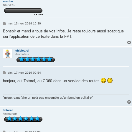
mertho
Nouveau
M
mer. 13 nov. 2019 16:30
e
s
Bonsoir et merci à tous de vos infos. Je reste toujours aussi sceptique
s
sur l'application de ce texte dans la FPT.
a
g
e
ch'picard
Animateur
M
dim. 17 nov. 2019 09:54
e
s
bonjour, oui Totoral, au CD60 dans un service des routes
s
a
g
e
"mieux vaut faire un petit pas ensemble qu'un bond en solitaire"
Totoral
Animateur
M