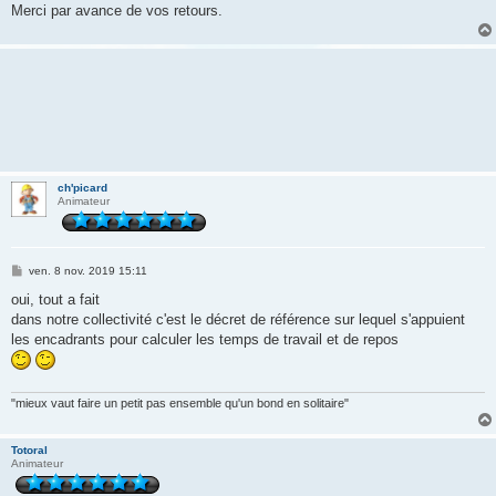
Merci par avance de vos retours.
ch'picard
Animateur
M
ven. 8 nov. 2019 15:11
e
s
oui, tout a fait
s
dans notre collectivité c'est le décret de référence sur lequel s'appuient
a
g
les encadrants pour calculer les temps de travail et de repos
e
"mieux vaut faire un petit pas ensemble qu'un bond en solitaire"
Totoral
Animateur