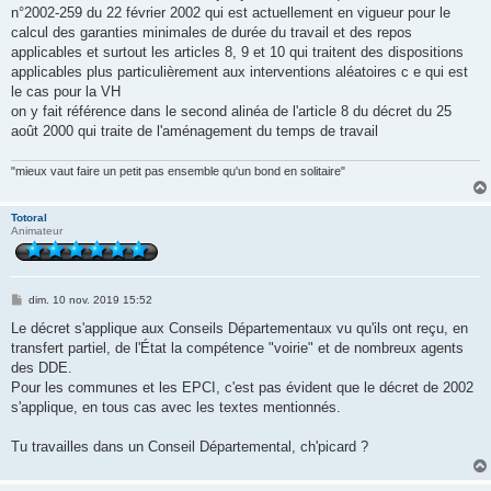
s
n°2002-259 du 22 février 2002 qui est actuellement en vigueur pour le
a
g
calcul des garanties minimales de durée du travail et des repos
e
applicables et surtout les articles 8, 9 et 10 qui traitent des dispositions
applicables plus particulièrement aux interventions aléatoires c e qui est
le cas pour la VH
on y fait référence dans le second alinéa de l'article 8 du décret du 25
août 2000 qui traite de l'aménagement du temps de travail
"mieux vaut faire un petit pas ensemble qu'un bond en solitaire"
Totoral
Animateur
M
dim. 10 nov. 2019 15:52
e
s
Le décret s'applique aux Conseils Départementaux vu qu'ils ont reçu, en
s
transfert partiel, de l'État la compétence "voirie" et de nombreux agents
a
g
des DDE.
e
Pour les communes et les EPCI, c'est pas évident que le décret de 2002
s'applique, en tous cas avec les textes mentionnés.
Tu travailles dans un Conseil Départemental, ch'picard ?