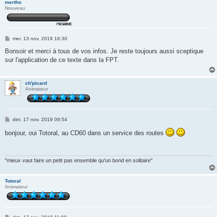
mertho
Nouveau
M
mer. 13 nov. 2019 16:30
e
s
Bonsoir et merci à tous de vos infos. Je reste toujours aussi sceptique
s
sur l'application de ce texte dans la FPT.
a
g
e
ch'picard
Animateur
M
dim. 17 nov. 2019 09:54
e
s
bonjour, oui Totoral, au CD60 dans un service des routes
s
a
g
e
"mieux vaut faire un petit pas ensemble qu'un bond en solitaire"
Totoral
Animateur
M