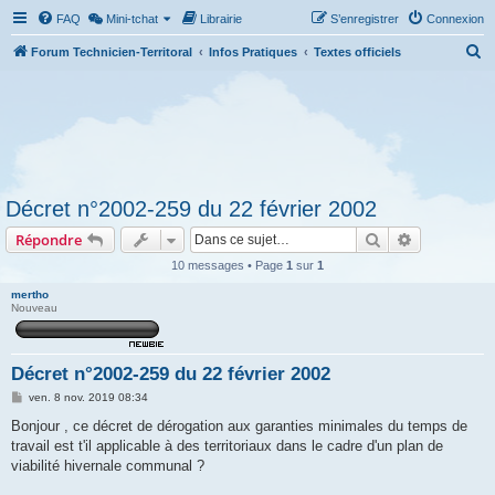
FAQ
Mini-tchat
Librairie
S’enregistrer
Connexion
R
Forum Technicien-Territoral
Infos Pratiques
Textes officiels
e
c
h
e
r
Décret n°2002-259 du 22 février 2002
c
Rechercher
Recherche 
Répondre
h
e
10 messages • Page
1
sur
1
r
mertho
Nouveau
Décret n°2002-259 du 22 février 2002
M
ven. 8 nov. 2019 08:34
e
s
Bonjour , ce décret de dérogation aux garanties minimales du temps de
s
travail est t'il applicable à des territoriaux dans le cadre d'un plan de
a
g
viabilité hivernale communal ?
e