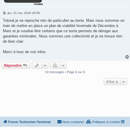
M
jeu. 21 nov. 2019 16:59
e
s
Totoral je ne reproche rien de particulier au texte. Mais nous sommes en
s
train de mettre en place un plan de viabilité hivernale de Décembre à
a
g
Mars et je voudrai être certains que ce texte permets de déroger aux
e
garanties minimales. Nous sommes une collectivité et je ne trouve rien
de bien clair.
Merci à tous de vos infos.
Répondre
10 messages • Page
1
sur
1
Aller à
Forum Technicien-Territoral
Nous contacter
Politiques & cookies