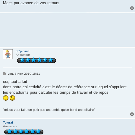
Merci par avance de vos retours.
ch'picard
Animateur
M
ven. 8 nov. 2019 15:11
e
s
oui, tout a fait
s
dans notre collectivité c'est le décret de référence sur lequel s'appuient
a
g
les encadrants pour calculer les temps de travail et de repos
e
"mieux vaut faire un petit pas ensemble qu'un bond en solitaire"
Totoral
Animateur