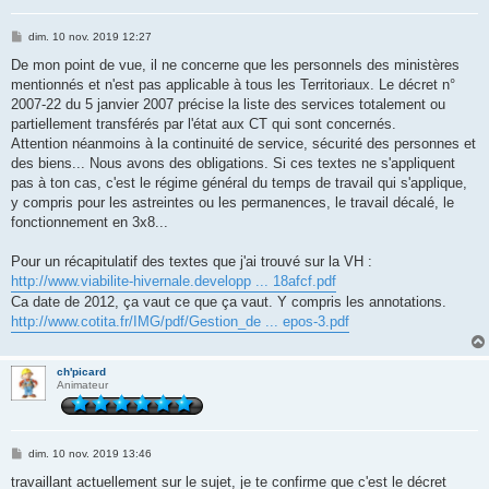
M
dim. 10 nov. 2019 12:27
e
s
De mon point de vue, il ne concerne que les personnels des ministères
s
mentionnés et n'est pas applicable à tous les Territoriaux. Le décret n°
a
g
2007-22 du 5 janvier 2007 précise la liste des services totalement ou
e
partiellement transférés par l'état aux CT qui sont concernés.
Attention néanmoins à la continuité de service, sécurité des personnes et
des biens... Nous avons des obligations. Si ces textes ne s'appliquent
pas à ton cas, c'est le régime général du temps de travail qui s'applique,
y compris pour les astreintes ou les permanences, le travail décalé, le
fonctionnement en 3x8...
Pour un récapitulatif des textes que j'ai trouvé sur la VH :
http://www.viabilite-hivernale.developp ... 18afcf.pdf
Ca date de 2012, ça vaut ce que ça vaut. Y compris les annotations.
http://www.cotita.fr/IMG/pdf/Gestion_de ... epos-3.pdf
ch'picard
Animateur
M
dim. 10 nov. 2019 13:46
e
s
travaillant actuellement sur le sujet, je te confirme que c'est le décret