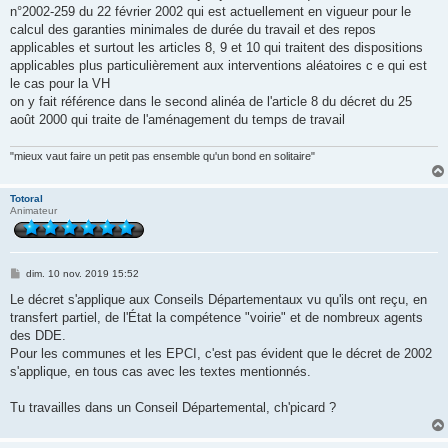
s
n°2002-259 du 22 février 2002 qui est actuellement en vigueur pour le
a
g
calcul des garanties minimales de durée du travail et des repos
e
applicables et surtout les articles 8, 9 et 10 qui traitent des dispositions
applicables plus particulièrement aux interventions aléatoires c e qui est
le cas pour la VH
on y fait référence dans le second alinéa de l'article 8 du décret du 25
août 2000 qui traite de l'aménagement du temps de travail
"mieux vaut faire un petit pas ensemble qu'un bond en solitaire"
Totoral
Animateur
M
dim. 10 nov. 2019 15:52
e
s
Le décret s'applique aux Conseils Départementaux vu qu'ils ont reçu, en
s
transfert partiel, de l'État la compétence "voirie" et de nombreux agents
a
g
des DDE.
e
Pour les communes et les EPCI, c'est pas évident que le décret de 2002
s'applique, en tous cas avec les textes mentionnés.
Tu travailles dans un Conseil Départemental, ch'picard ?