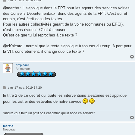
dim. 17 nov. 2019 11:09
e
s
@mertho : il s'applique dans la FPT pour les agents des services voiries
s
des Conseils Départementaux, donc des agents de la FPT. C'est sûr et
a
g
certain, c'est écrit dans les textes.
e
Pour les autres collectivités gérant de la voirie (communes ou EPCI),
c'est moins évident. C'est à creuser.
Qu'est ce que tu lui reproches à ce texte ?
@ch'picard : normal que le texte s'applique à ton cas du coup. A part pour
la VH, concrètement, il change quoi ce texte ?
ch'picard
Animateur
M
dim. 17 nov. 2019 14:20
e
s
le titre 2 de ce décret qui traite les interventions aléatoires est appliqué
s
pour les astreintes estivales de notre service
a
g
e
"mieux vaut faire un petit pas ensemble qu'un bond en solitaire"
mertho
Nouveau