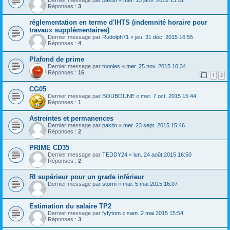
Réponses :
3
réglementation en terme d'IHTS (indemnité horaire pour
travaux supplémentaires)
Dernier message par
Rudolph71
«
jeu. 31 déc. 2015 16:55
Réponses :
4
Plafond de prime
Dernier message par
toonies
«
mer. 25 nov. 2015 10:34
Réponses :
16
1
2
CG05
Dernier message par
BOUBOUNE
«
mer. 7 oct. 2015 15:44
Réponses :
1
Astreintes et permanences
Dernier message par
pakito
«
mer. 23 sept. 2015 15:46
Réponses :
2
PRIME CD35
Dernier message par
TEDDY24
«
lun. 24 août 2015 16:50
Réponses :
2
RI supérieur pour un grade inférieur
Dernier message par
storm
«
mar. 5 mai 2015 16:07
Estimation du salaire TP2
Dernier message par
fyfytom
«
sam. 2 mai 2015 15:54
Réponses :
3