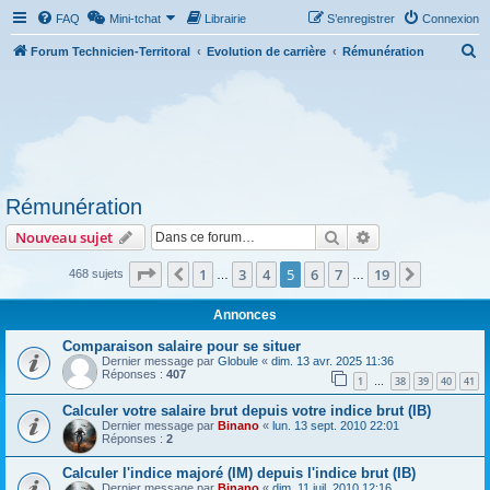
FAQ
Mini-tchat
Librairie
S’enregistrer
Connexion
R
Forum Technicien-Territoral
Evolution de carrière
Rémunération
e
c
h
e
r
Rémunération
c
Rechercher
Recherche avanc
Nouveau sujet
h
e
Page
5
sur
19
1
3
4
5
6
7
19
Précédente
Suivante
468 sujets
…
…
r
Annonces
Comparaison salaire pour se situer
Dernier message par
Globule
«
dim. 13 avr. 2025 11:36
Réponses :
407
1
38
39
40
41
…
Calculer votre salaire brut depuis votre indice brut (IB)
Dernier message par
Binano
«
lun. 13 sept. 2010 22:01
Réponses :
2
Calculer l'indice majoré (IM) depuis l'indice brut (IB)
Dernier message par
Binano
«
dim. 11 juil. 2010 12:16