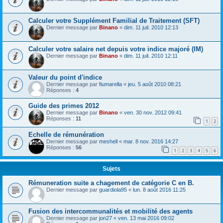
Calculer votre Supplément Familial de Traitement (SFT)
Dernier message par
Binano
«
dim. 11 juil. 2010 12:13
Calculer votre salaire net depuis votre indice majoré (IM)
Dernier message par
Binano
«
dim. 11 juil. 2010 12:11
Valeur du point d'indice
Dernier message par
fiumarella
«
jeu. 5 août 2010 08:21
Réponses :
4
Guide des primes 2012
Dernier message par
Binano
«
ven. 30 nov. 2012 09:41
Réponses :
11
1
2
Echelle de rémunération
Dernier message par
meshell
«
mar. 8 nov. 2016 14:27
Réponses :
56
1
2
3
4
5
6
Sujets
Rémuneration suite a chagement de catégorie C en B.
Dernier message par
guardiola95
«
lun. 8 août 2016 11:25
Fusion des intercommunalités et mobilité des agents
Dernier message par
jon27
«
ven. 13 mai 2016 09:02