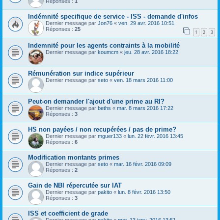
Réponses :
1
Indémnité specifique de service - ISS - demande d'infos
Dernier message par
Jon76
«
ven. 29 avr. 2016 10:51
Réponses :
25
1
2
3
Indemnité pour les agents contraints à la mobilité
Dernier message par
koumcm
«
jeu. 28 avr. 2016 18:22
Rémunération sur indice supérieur
Dernier message par
seto
«
ven. 18 mars 2016 11:00
Peut-on demander l'ajout d'une prime au RI?
Dernier message par
beths
«
mar. 8 mars 2016 17:22
Réponses :
3
HS non payées / non recupérées / pas de prime?
Dernier message par
mguer133
«
lun. 22 févr. 2016 13:45
Réponses :
6
Modification montants primes
Dernier message par
seto
«
mar. 16 févr. 2016 09:09
Réponses :
2
Gain de NBI répercutée sur IAT
Dernier message par
pakito
«
lun. 8 févr. 2016 13:50
Réponses :
3
ISS et coefficient de grade
Dernier message par
pakito
«
mer. 13 janv. 2016 13:51