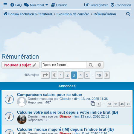
FAQ
Mini-tchat
Librairie
S’enregistrer
Connexion
R
Forum Technicien-Territoral
Evolution de carrière
Rémunération
e
c
h
e
r
Rémunération
c
Rechercher
Recherche avanc
Nouveau sujet
h
e
Page
3
sur
19
1
2
3
4
5
19
Précédente
Suivante
468 sujets
…
r
Annonces
Comparaison salaire pour se situer
Dernier message par
Globule
«
dim. 13 avr. 2025 11:36
Réponses :
407
1
38
39
40
41
…
Calculer votre salaire brut depuis votre indice brut (IB)
Dernier message par
Binano
«
lun. 13 sept. 2010 22:01
Réponses :
2
Calculer l'indice majoré (IM) depuis l'indice brut (IB)
Dernier message par
Binano
«
dim. 11 juil. 2010 12:16