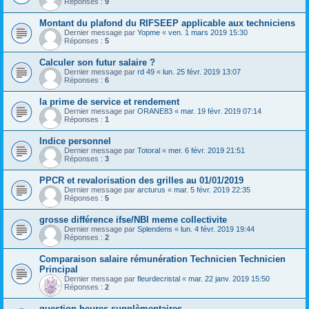
Réponses :
9
Montant du plafond du RIFSEEP applicable aux techniciens
Dernier message par
Yopme
«
ven. 1 mars 2019 15:30
Réponses :
5
Calculer son futur salaire ?
Dernier message par
rd 49
«
lun. 25 févr. 2019 13:07
Réponses :
6
la prime de service et rendement
Dernier message par
ORANE83
«
mar. 19 févr. 2019 07:14
Réponses :
1
Indice personnel
Dernier message par
Totoral
«
mer. 6 févr. 2019 21:51
Réponses :
3
PPCR et revalorisation des grilles au 01/01/2019
Dernier message par
arcturus
«
mar. 5 févr. 2019 22:35
Réponses :
5
grosse différence ifse/NBI meme collectivite
Dernier message par
Splendens
«
lun. 4 févr. 2019 19:44
Réponses :
2
Comparaison salaire rémunération Technicien Technicien
Principal
Dernier message par
fleurdecristal
«
mar. 22 janv. 2019 15:50
Réponses :
2
question heures supplèmentaires