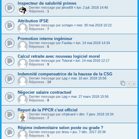
Inspecteur de salubrité primes
Dernier message par
jdroo69
«
lun. 2 juil. 2018 14:40
Réponses :
1
Attribution IFSE
Dernier message par
schapo
«
mer. 30 mai 2018 10:22
Réponses :
7
Promotion interne ingénieur
Dernier message par
Faufau
«
lun. 14 mai 2018 14:34
Réponses :
6
Calcul retraite avec nouveau logiciel morel
Dernier message par
Totoral
«
lun. 14 mai 2018 12:17
Réponses :
9
Indemnité compensatrice de la hausse de la CSG
Dernier message par
Lpg
«
mar. 10 avr. 2018 15:56
Réponses :
19
1
2
Négocier salaire contractuel
Dernier message par
Lpg
«
mar. 27 mars 2018 15:56
Réponses :
8
Report de la PPCR c'est officiel
Dernier message par
ch'picard
«
dim. 7 janv. 2018 19:34
Réponses :
7
Régime indemnitaire selon poste ou grade ?
Dernier message par
tinou
«
jeu. 7 déc. 2017 20:36
Réponses :
5