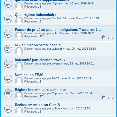
Dernier message par
Yopme
«
mer. 16 janv. 2019 16:54
Réponses :
1
Quel régime indemnitaire
Dernier message par
Twoballs52
«
sam. 5 janv. 2019 13:51
Réponses :
5
Passer du privé au public : obligations ? salaires ?...
Dernier message par
actv-65
«
sam. 1 déc. 2018 16:21
Réponses :
12
1
2
NBI animation secteur social
Dernier message par
ashura8
«
mar. 20 nov. 2018 15:38
indemnité participation travaux
Dernier message par
gwena
«
mar. 13 nov. 2018 19:01
Nomination TP2C
Dernier message par
fab37
«
mar. 6 nov. 2018 12:43
Réponses :
1
Régime indemnitaire technicien
Dernier message par
Yopme
«
mer. 3 oct. 2018 17:54
Réponses :
17
1
2
Reclassement de cat C en B
Dernier message par
zobou
«
lun. 1 oct. 2018 19:56
Réponses :
5