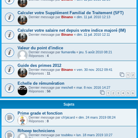
Calculer votre Supplément Familial de Traitement (SFT)
Dernier message par
Binano
«
dim. 11 juil. 2010 12:13
Calculer votre salaire net depuis votre indice majoré (IM)
Dernier message par
Binano
«
dim. 11 juil. 2010 12:11
Valeur du point d'indice
Dernier message par
fiumarella
«
jeu. 5 août 2010 08:21
Réponses :
4
Guide des primes 2012
Dernier message par
Binano
«
ven. 30 nov. 2012 09:41
Réponses :
11
1
2
Echelle de rémunération
Dernier message par
meshell
«
mar. 8 nov. 2016 14:27
Réponses :
56
1
2
3
4
5
6
Sujets
Prime grade et fonction
Dernier message par
ch'picard
«
dim. 24 mars 2019 08:24
Réponses :
8
Rifseep techniciens
Dernier message par
toubilou
«
lun. 18 mars 2019 10:27