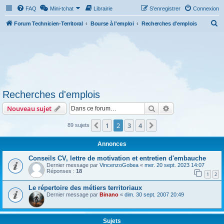
FAQ
Mini-tchat
Librairie
S’enregistrer
Connexion
R
Forum Technicien-Territoral
Bourse à l'emploi
Recherches d'emplois
e
c
h
e
r
Recherches d'emplois
c
Rechercher
Recherche avanc
Nouveau sujet
h
e
1
2
3
4
Précédente
Suivante
89 sujets
r
Annonces
Conseils CV, lettre de motivation et entretien d'embauche
Dernier message par
VincenzoGobea
«
mer. 20 sept. 2023 14:07
Réponses :
18
1
2
Le répertoire des métiers territoriaux
Dernier message par
Binano
«
dim. 30 sept. 2007 20:49
Sujets