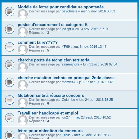
Modèle de lettre pour candidature spontanée
Dernier message par
psychosis
«
mer. 9 nov. 2016 08:53
postes d'encadrement et categorie B
Dernier message par
leo-fpt
«
jeu. 3 nov. 2016 21:10
Réponses :
3
comment faire?????
Dernier message par
YF69
«
jeu. 3 nov. 2016 13:47
Réponses :
5
cherche poste de technicien territorial
Dernier message par
salamandre
«
lun. 31 oct. 2016 07:54
cherche mutation technicien principal 2nde classe
Dernier message par
mamie47
«
jeu. 27 oct. 2016 19:18
Mutation suite à réussite concours
Dernier message par
Colombe
«
lun. 24 oct. 2016 15:25
Réponses :
6
Travailleur handicapé et emploi
Dernier message par
jon27
«
mar. 27 sept. 2016 10:52
Réponses :
4
lettre pour obtention du concours
Dernier message par
Fitelia
«
mer. 23 déc. 2015 19:33
Réponses :
4