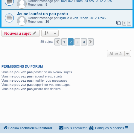
Dernier message par
DAVID62
«
sam. 24 nov. 2012 20:25
Réponses :
8
Jeune lauréat un peu perdu
Dernier message par
lilyblue
«
ven. 9 nov. 2012 12:45
Réponses :
10
1
2
Nouveau sujet
1
2
3
4
Précédente
Suivante
89 sujets
Aller à
PERMISSIONS DU FORUM
Vous
ne pouvez pas
poster de nouveaux sujets
Vous
ne pouvez pas
répondre aux sujets
Vous
ne pouvez pas
modifier vos messages
Vous
ne pouvez pas
supprimer vos messages
Vous
ne pouvez pas
joindre des fichiers
Forum Technicien-Territoral
Nous contacter
Politiques & cookies