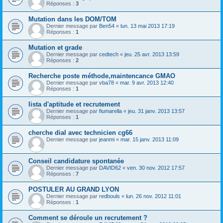
Réponses :
3
Mutation dans les DOM/TOM
Dernier message par
Ben54
«
lun. 13 mai 2013 17:19
Réponses :
1
Mutation et grade
Dernier message par
cedtech
«
jeu. 25 avr. 2013 13:59
Réponses :
2
Recherche poste méthode,maintencance GMAO
Dernier message par
vba78
«
mar. 9 avr. 2013 12:40
Réponses :
1
lista d'aptitude et recrutement
Dernier message par
fiumarella
«
jeu. 31 janv. 2013 13:57
Réponses :
1
cherche dial avec technicien cg66
Dernier message par
jeanmi
«
mar. 15 janv. 2013 11:09
Conseil candidature spontanée
Dernier message par
DAVID62
«
ven. 30 nov. 2012 17:57
Réponses :
7
POSTULER AU GRAND LYON
Dernier message par
redbouls
«
lun. 26 nov. 2012 11:01
Réponses :
1
Comment se déroule un recrutement ?