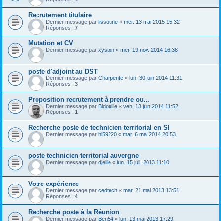
Recrutement titulaire
Dernier message par
lissoune
«
mer. 13 mai 2015 15:32
Réponses :
7
Mutation et CV
Dernier message par
xyston
«
mer. 19 nov. 2014 16:38
poste d'adjoint au DST
Dernier message par
Charpente
«
lun. 30 juin 2014 11:31
Réponses :
3
Proposition recrutement à prendre ou...
Dernier message par
Bidouille
«
ven. 13 juin 2014 11:52
Réponses :
1
Recherche poste de technicien territorial en SI
Dernier message par
hl59220
«
mar. 6 mai 2014 20:53
poste technicien territorial auvergne
Dernier message par
djeille
«
lun. 15 juil. 2013 11:10
Votre expérience
Dernier message par
cedtech
«
mar. 21 mai 2013 13:51
Réponses :
4
Recherche poste à la Réunion
Dernier message par
Ben54
«
lun. 13 mai 2013 17:29